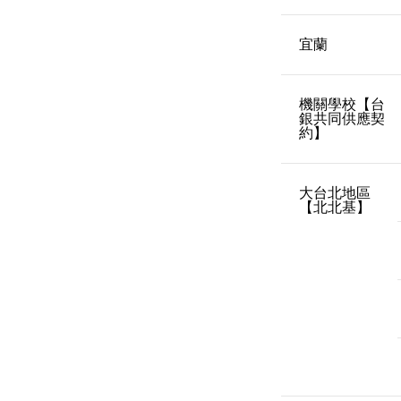
宜蘭
機關學校【台
銀共同供應契
約】
大台北地區
【北北基】