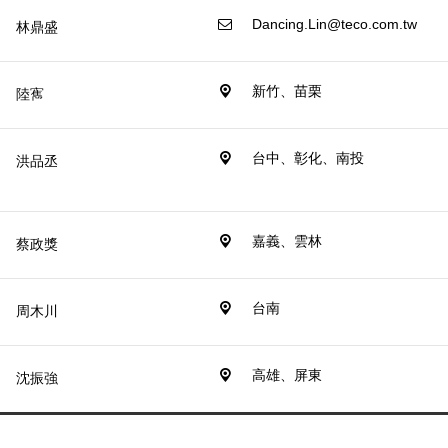
02-2655-3333#1218
Dancing.Lin@teco.com.tw
林鼎盛
03-462-6168#221
新竹、苗栗
陸寯
chunlu@teco.com.tw
0970030260
台中、彰化、南投
洪品丞
fish@teco.com.tw
04-2359-2696
嘉義、雲林
蔡政獎
TJJ@teco.com.tw
05-232-4414
台南
周木川
Chou.M.C@teco.com.tw
06-265-0191
高雄、屏東
沈振強
Fernando@teco.com.tw
07-374-1456