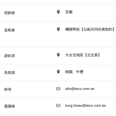
steven.hu@teco.com.tw
03-990-7000
宜蘭
胡銘俊
steven.hu@teco.com.tw
03-990-7000
機關學校【台銀共同供應契約
孟昭睿
ray.mon@teco.com.tw
02-2655-3333#1374
大台北地區【北北基】
謝鈞丞
chun.cheng@teco.com.tw
02-2655-3333#1840
桃園、中壢
吳朝源
CHYO-WU@teco.com.tw
02-2655-3333#1418
alin@teco.com.tw
林琦
02-2655-3333#1194
tung.hsiao@teco.com.tw
蕭國棟