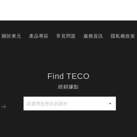
關於東元
產品專區
常見問題
服務資訊
隱私權政策
Find TECO
經銷據點
2026-07-01 東元公告
請選擇您所在的縣市
東元空調攜手 AUX 奧克斯空調 開放新經銷合作報名