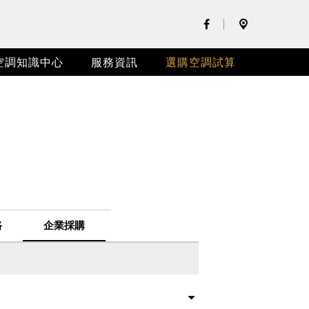
空調知識中心
服務資訊
選購空調試算
端空調
門冰箱
洗衣機
mart
烤爐
XHS
3G
TRE
CB
BD
路
企業採購