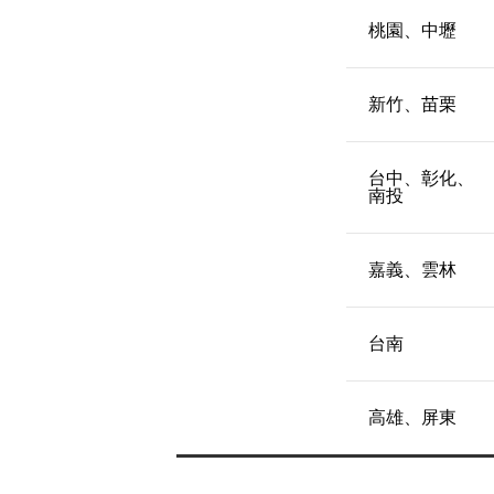
桃園、中壢
新竹、苗栗
台中、彰化、
南投
嘉義、雲林
台南
高雄、屏東