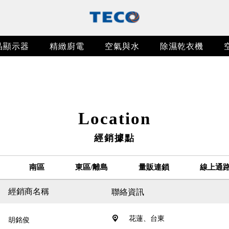
晶顯示器
精緻廚電
空氣與水
除濕乾衣機
頂級變頻雲
節能變頻三
變頻滾筒式
真實4K + S
智能蒸氣烘
空氣清淨機
R6181V
WD107
TL55U5
YB2300
NN4101
Location
變頻空調GA5精
門冰箱系列
洗衣系列
gle TV GU3系列
所有系列
所有系列
所有系列
所有系列
所有系列
所有系列
經銷據點
列
對多
gle TV QU1系列
南區
東區/離島
量販連鎖
線上通
櫃
經銷商名稱
聯絡資訊
花蓮、台東
胡銘俊