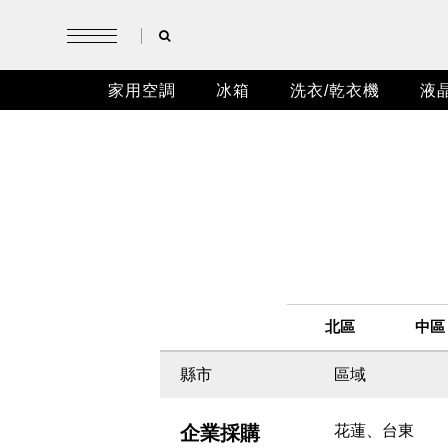
家用空調
冰箱
洗衣/乾衣機
液
AIR CONDITION
REFRIGERATOR
WASHING MACHINE
LCD MONITOR
KITCHEN ELECTRIC
AIR AND WATER
家用空調
冰箱
洗衣/乾衣機
液晶顯示器
精緻廚電
空氣與水
R32頂級變頻沉浸式空調
經典定頻兩門冰箱系列
淨好洗變頻系列
DU1 4K Google
微波爐系列
烘被機系列
R32沉浸式
節能變頻兩
變頻滾筒式
4K + Goo
電磁爐系列
除濕機
HS8系列
120HZ(DLG)高刷新率系列
品系列
小鮮綠系列
變頻洗衣系列
烘碗機系列
電扇系列
臥式冷凍櫃
定頻洗衣系
烤箱系列
熱水瓶系列
R32沉浸式變頻空調GAT6
4K + Google TV GU2系列
R32變頻一
4K + Goo
精品系列
北區
中區
臥式變頻冷凍櫃
氣炸鍋系列
空氣清淨機系列
直立式冷凍
飲水系列
晶鑽系列
一級變頻窗機
縣市
區域
電暖器系列
企業採購
花蓮、台東