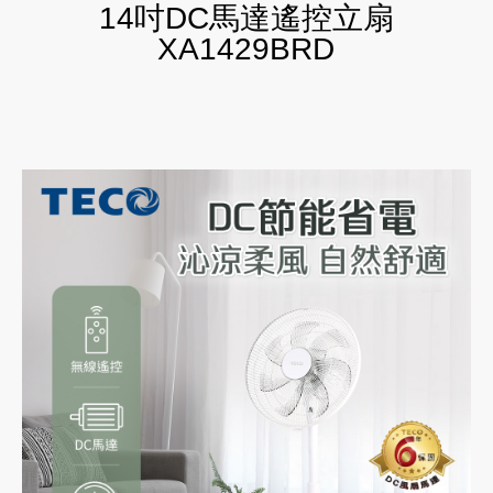
14吋DC馬達遙控立扇
XA1429BRD