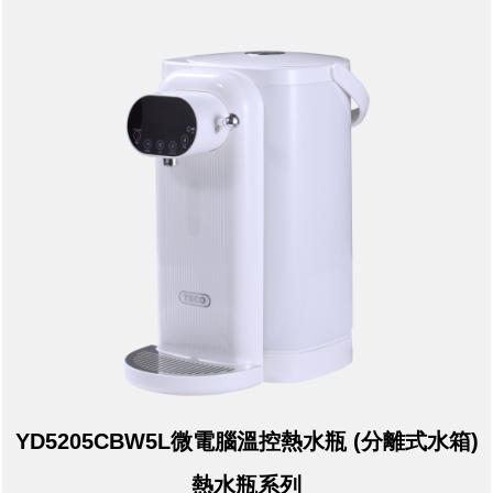
YD5205CBW5L微電腦溫控熱水瓶 (分離式水箱)
熱水瓶系列